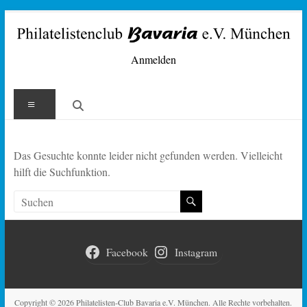
Zum
Inhalt
springen
Philatelisten-
Anmelden
Club
Menü
Bavaria
e.V.
Das Gesuchte konnte leider nicht gefunden werden. Vielleicht
München
hilft die Suchfunktion.
Facebook
Instagram
Copyright © 2026
Philatelisten-Club Bavaria e.V. München
. Alle Rechte vorbehalten.