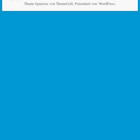
Theme
Spacious
von ThemeGrill. Präsentiert von:
WordPress
.