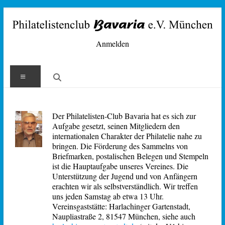
Zum
Inhalt
springen
Philatelisten-
Anmelden
Club
Menü
Bavaria
e.V.
Der Philatelisten-Club Bavaria hat es sich zur
München
Aufgabe gesetzt, seinen Mitgliedern den
internationalen Charakter der Philatelie nahe zu
bringen. Die Förderung des Sammelns von
Briefmarken, postalischen Belegen und Stempeln
ist die Hauptaufgabe unseres Vereines. Die
Unterstützung der Jugend und von Anfängern
erachten wir als selbstverständlich. Wir treffen
uns jeden Samstag ab etwa 13 Uhr.
Vereinsgaststätte: Harlachinger Gartenstadt,
Naupliastraße 2, 81547 München, siehe auch